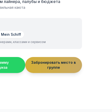
м лайнера, палубы и бюджета
авильная каюта
Mein Schiff
нерами, классами и сервисом
амму
Забронировать место в
уиза
группе