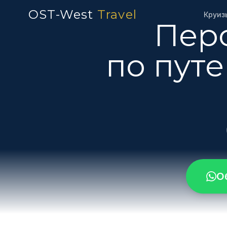
OST-West
Travel
Круиз
Пер
по пут
О