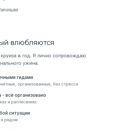
 личным
рый влюбляются
3 круиза в год. Я лично сопровождаю
инального ужина.
ычными гидами
онятные, организованные, без стресса
 - всё организовано
ках и расписаниях
бой ситуации
 я рядом