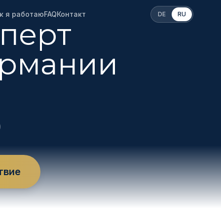
к я работаю
FAQ
Контакт
DE
RU
перт
ермании
твие