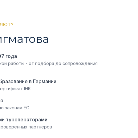
РЯЮТ?
игматова
07 года
ской работы - от подбора до сопровождения
бразование в Германии
сертификат IHK
ро
по законам ЕС
ми туроператорами
проверенных партнёров