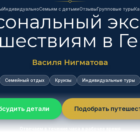
ы
Индивидуально
Семьям с детьми
Отзывы
Групповые туры
Ка
сональный экс
ешествиям в Г
Василя Нигматова
Семейный отдых
Круизы
Индивидуальные туры
бсудить детали
Подобрать путешес
Отвечаем в течение часа в рабочее время